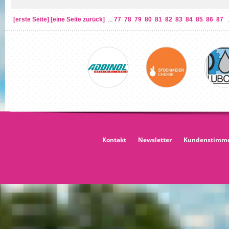
[erste Seite]
[eine Seite zurück]
...
77
78
79
80
81
82
83
84
85
86
87
.
Kontakt
Newsletter
Kundenstimm