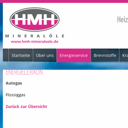
Heiz
Startseite
Über uns
Energieservice
Brennstoffe
Kra
ENERGIELEXIKON
Autogas
Flüssiggas
Zurück zur Übersicht