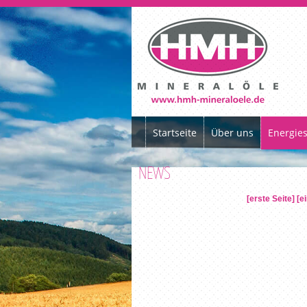
Startseite
Über uns
Energies
NEWS
[erste Seite]
[e