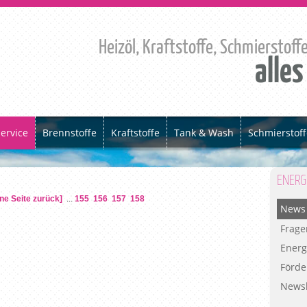
Heizöl, Kraftstoffe, Schmierstoff
alles
ervice
Brennstoffe
Kraftstoffe
Tank & Wash
Schmierstoff
ENERG
ine Seite zurück]
...
155
156
157
158
News
Frage
Energ
Förde
Newsl