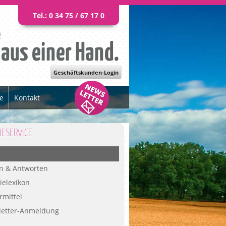
Tel.: 0 34 75 / 67 17 0
e
 aus einer Han
d.
Geschäftskunden-Login
e
Kontakt
IESERVICE
n & Antworten
ielexikon
rmittel
etter-Anmeldung