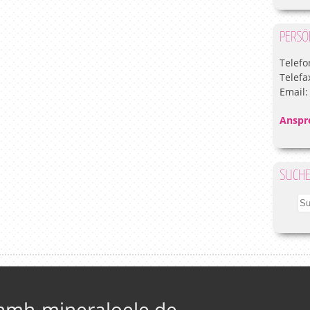
PERSÖ
Telefon
Telefax
Email
Anspr
SUCH
 hmh-mineraloele.de